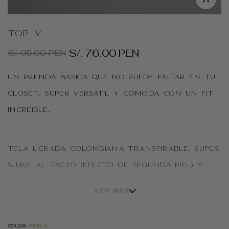
Top V
S/. 76.00 PEN
S/. 95.00 PEN
Un prenda básica que no puede faltar en tu
closet. Súper versátil y cómoda con un fit
increíble.
Tela licrada colombiana transpirable, súper
suave al tacto (efecto de segunda piel) y
con protección UV.
VER MÁS
Está hecho de un tejido de 90%
COLOR:
PERLA