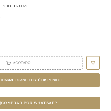
les internas.
.
AGOTADO
FICARME CUANDO ESTÉ DISPONIBLE
COMPRAR POR WHATSAPP