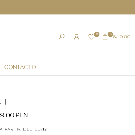
0
0
S/. 0.00
CONTACTO
nt
99.00 PEN
 partir del 30/12