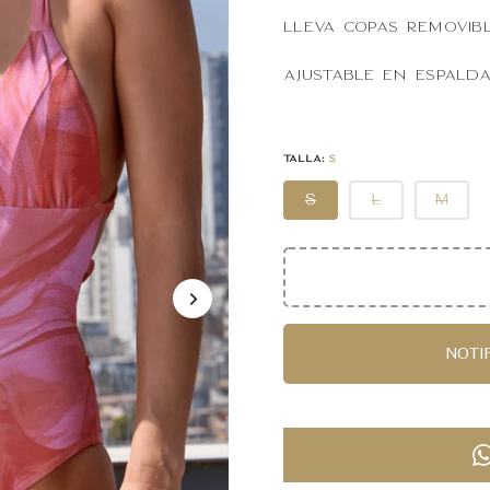
Lleva copas removib
Ajustable en espalda
TALLA:
S
S
L
M
NOTI