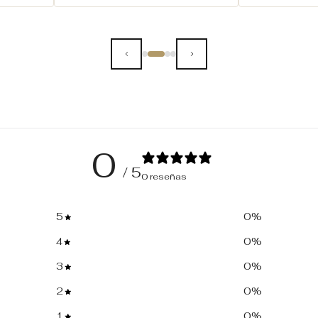
0
/ 5
0 reseñas
5
0
%
4
0
%
3
0
%
2
0
%
1
0
%