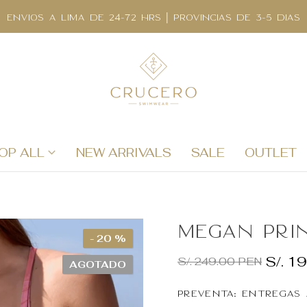
ENVIOS A LIMA DE 24-72 HRS | PROVINCIAS DE 3-5 DIAS
OP ALL
NEW ARRIVALS
SALE
OUTLET
Megan Pri
- 20 %
S/. 1
S/. 249.00 PEN
AGOTADO
Preventa: Entregas a