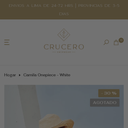
Saltar
ENVIOS A LIMA DE 24-72 HRS | PROVINCIAS DE 3-5
al
DIAS
contenido
0
Hogar
Camila Onepiece - White
- 30 %
AGOTADO