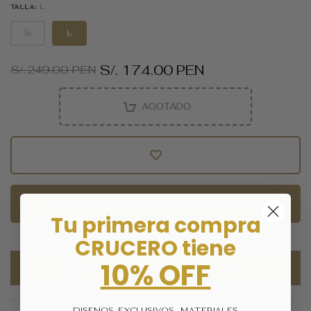
TALLA:
L
S
L
S/. 174.00 PEN
S/. 249.00 PEN
AGOTADO
NOTIFICARME CUANDO ESTÉ DISPONIBLE
Tu primera compra
CRUCERO tiene
10% OFF
COMPRAR POR WHATSAPP
Diseños exclusivos, materiales