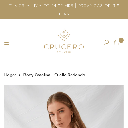
Saltar
ENVIOS A LIMA DE 24-72 HRS | PROVINCIAS DE 3-5
al
DIAS
contenido
0
Hogar
Body Catalina - Cuello Redondo