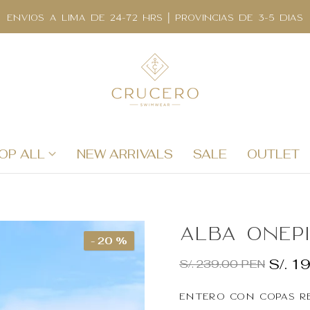
ENVIOS A LIMA DE 24-72 HRS | PROVINCIAS DE 3-5 DIAS
OP ALL
NEW ARRIVALS
SALE
OUTLET
Alba Onep
- 20 %
S/. 1
S/. 239.00 PEN
Entero con copas r