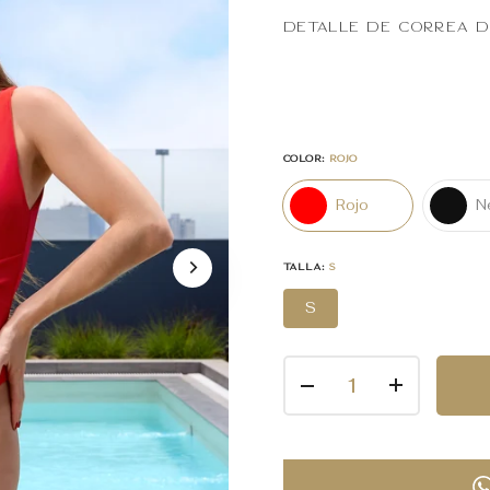
Detalle de correa d
COLOR:
ROJO
Rojo
N
TALLA:
S
S