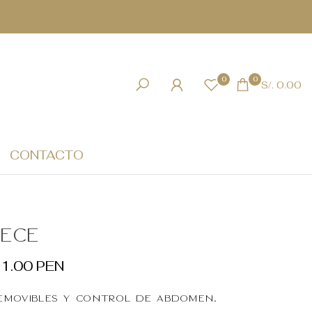
0
0
S/. 0.00
CONTACTO
iece
91.00 PEN
emovibles y control de abdomen.