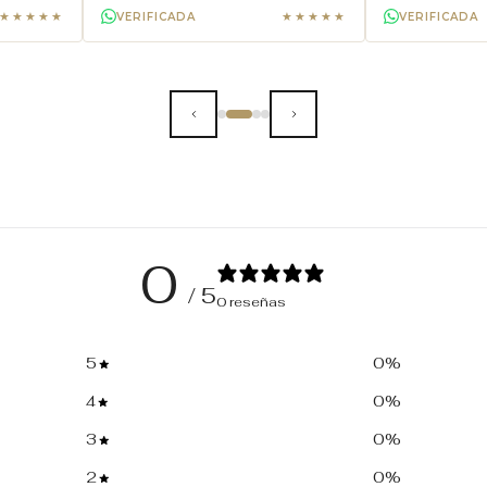
★★★★★
★★★★★
VERIFICADA
VERIFICADA
0
/ 5
0 reseñas
5
0
%
4
0
%
3
0
%
2
0
%